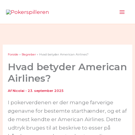
Gå
til
Mai
indholdet
Me
Forside
Begreber
Hvad betyder American Airlines?
Hvad betyder American
Airlines?
Af
Nicolai
-
23. september 2025
I pokerverdenen er der mange farverige
øgenavne for bestemte starthænder, og et af
de mest kendte er American Airlines. Dette
udtryk bruges til at beskrive to esser på